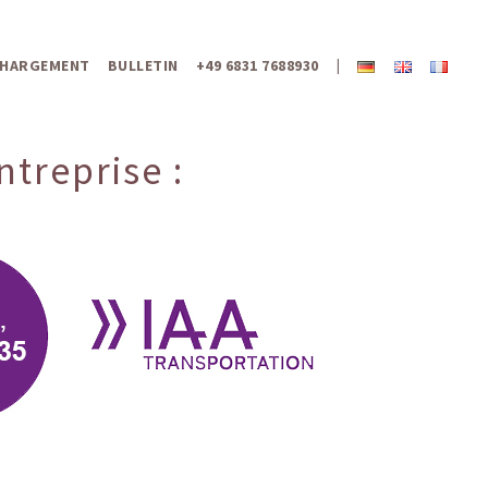
CHARGEMENT
BULLETIN
+49 6831 7688930
|
treprise :